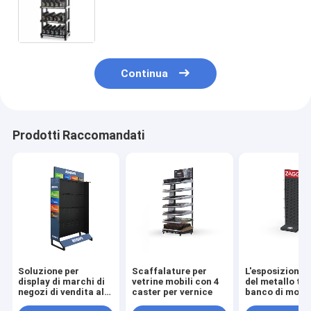
di esposizione del metallo dell'olio
per motori 4-Layer
Continua
Prodotti Raccomandati
Soluzione per
Scaffalature per
L'esposizione 
display di marchi di
vetrine mobili con 4
del metallo to
negozi di vendita al
caster per vernice
banco di most
dettaglio
parteggiato de