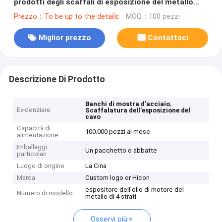
prodotti degli scaffali di esposizione del metallo
dell'olio per motori 4-Layer
Prezzo：To be up to the details
MOQ：100 pezzi
Miglior prezzo
Contattaci
Descrizione Di Prodotto
,
Banchi di mostra d'acciaio
Evidenziare
Scaffalatura dell'esposizione del
cavo
Capacità di
100.000 pezzi al mese
alimentazione
Imballaggi
Un pacchetto o abbatte
particolari
Luogo di origine
La Cina
Marca
Custom logo or Hicon
espositore dell'olio di motore del
Numero di modello
metallo di 4 strati
Osservi più