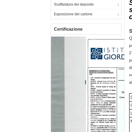
Scaffalatura del deposito
Esposizione del cartone
Certificazione
S
Q
p
2
p
d
n
a