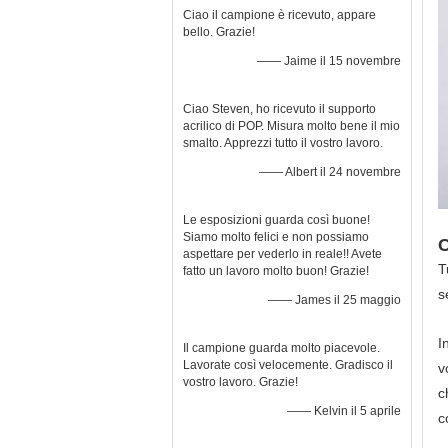
Ciao il campione è ricevuto, appare
bello. Grazie!
—— Jaime il 15 novembre
Ciao Steven, ho ricevuto il supporto
acrilico di POP. Misura molto bene il mio
smalto. Apprezzi tutto il vostro lavoro.
—— Albert il 24 novembre
Le esposizioni guarda così buone!
Siamo molto felici e non possiamo
C
aspettare per vederlo in reale!! Avete
T
fatto un lavoro molto buon! Grazie!
s
—— James il 25 maggio
I
Il campione guarda molto piacevole.
Lavorate così velocemente. Gradisco il
v
vostro lavoro. Grazie!
c
—— Kelvin il 5 aprile
c