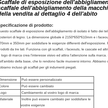
Scaffale di esposizione dell'abbigliamen
scaffale dell'abbigliamento della macch
della vendita al dettaglio 4 dell'abito
pecificazione di prodotto:
uesto scaffale di esposizione dell'abbigliamento di isolato è fatto dei tel
osteriori di legno. La dimensione globale è 2150*650*610mm e i faceout
70mm e 350mm per soddisfare le esigenze differenti dell'esposizione. P
rodotti da tre lati. Funziona con gli scaffali, i faceouts, le cascate ed al
i logo di marca crea l'interesse visivo ed attira l'attenzione sulla marc
ell'ambito della base, che lo rendono facile muoversi intorno. Abbiamo
bbiamo incluso gli scaffali per gli indumenti piegati.
Dimensione
Può essere personalizzato
Colore
Può essere cambiato
Logo
Cambiamento al vostro logo di marca
Materiale
Inoltre può essere cambiato per soddisfare le
vostre esigenze