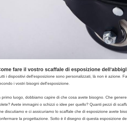
ome fare il vostro scaffale di esposizione dell'abbi
utti i dispositivi dell'esposizione sono personalizzati, là non è azione. 
econdo i vostri bisogni dell'esposizione.
n primo luogo, dobbiamo capire di che cosa avete bisogno. Che genere 
olete? Avete immagini o schizzi o idee per quello? Quanti pezzi di scaf
he discutiamo e ci assicuriamo lo scaffale che di esposizione avete biso
onfermare la progettazione. Sotto è il disegno di questa esposizione del