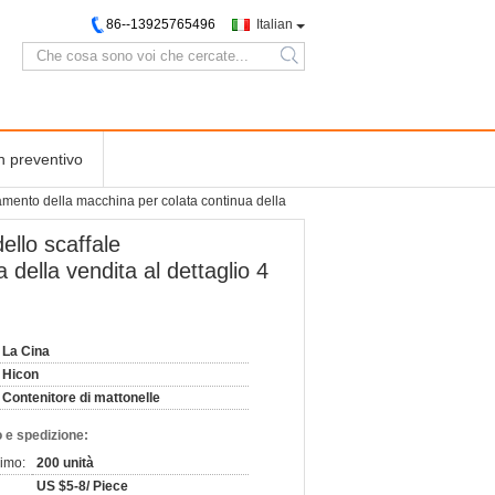
86--13925765496
Italian
search
n preventivo
liamento della macchina per colata continua della
ello scaffale
 della vendita al dettaglio 4
La Cina
Hicon
Contenitore di mattonelle
 e spedizione:
nimo:
200 unità
US $5-8/ Piece