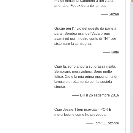
Pls gli entrambi campioni a noi via la
priorità di Fedex durante la notte.
—— Suzan
Grazie per l'invio del questo da parte a
parte. Sembra grande! Vada prego
avanti ed usi il nostro conto di TNT per
sistemare la consegna.
—— Katie
Ciao là, sono ancora su, grassa risata.
Sembrano meravigliosi. Sono molto
felice. Ciò è la mia prima opportunità di
lavorare direttamente con la società
cinese.
—— Bill il 26 settembre 2016
Ciao Jessie, I ben ricevuta il POP. E
merci buone come ho preveduto.
—— Tom l'11 ottobre