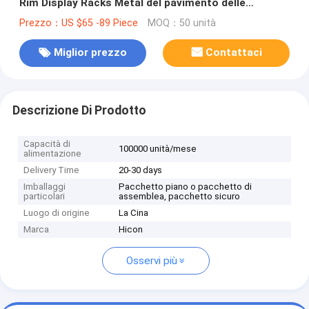
Rim Display Racks Metal del pavimento delle
esposizioni di POP
Prezzo：US $65 -89 Piece
MOQ：50 unità
Miglior prezzo
Contattaci
Descrizione Di Prodotto
Capacità di
100000 unità/mese
alimentazione
Delivery Time
20-30 days
Imballaggi
Pacchetto piano o pacchetto di
particolari
assemblea, pacchetto sicuro
Luogo di origine
La Cina
Marca
Hicon
Osservi più