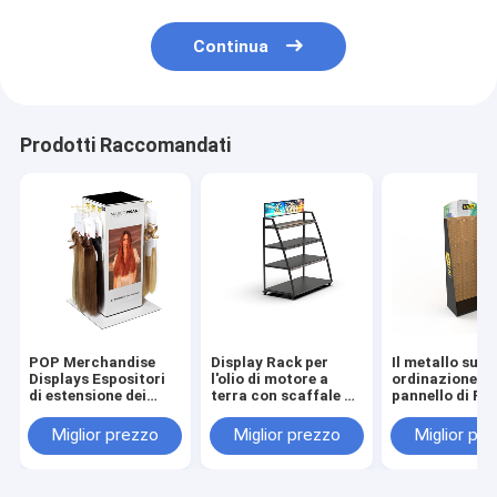
Continua
Prodotti Raccomandati
POP Merchandise
Display Rack per
Il metallo su
Displays Espositori
l'olio di motore a
ordinazione de
di estensione dei
terra con scaffale di
pannello di Pe
capelli rotanti Rack
metallo
aggancia il ba
da tavolo
mostra protet
Miglior prezzo
Miglior prezzo
Miglior pr
del guanto del
sicurezza