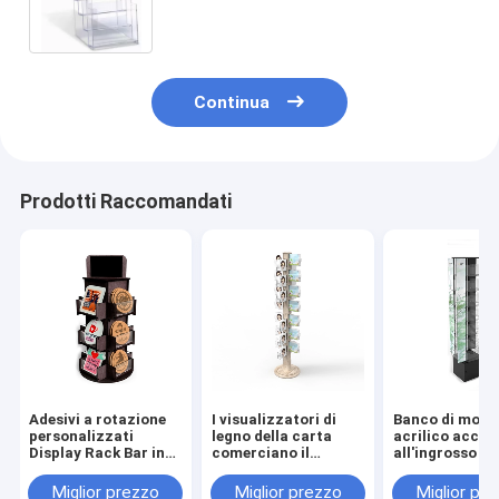
Continua
Prodotti Raccomandati
Adesivi a rotazione
I visualizzatori di
Banco di most
personalizzati
legno della carta
acrilico accog
Display Rack Bar in
comerciano il
all'ingrosso de
legno Acrylic Display
supporto
carta di regalo
Stand
all'ingrosso della
metallo del
Miglior prezzo
Miglior prezzo
Miglior pr