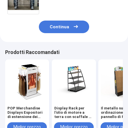
mercanzie di schiocco
dell'abbigliamento
Continua
Prodotti Raccomandati
POP Merchandise
Display Rack per
Il metallo su
Displays Espositori
l'olio di motore a
ordinazione de
di estensione dei
terra con scaffale di
pannello di Pe
capelli rotanti Rack
metallo
aggancia il ba
da tavolo
mostra protet
Miglior prezzo
Miglior prezzo
Miglior pr