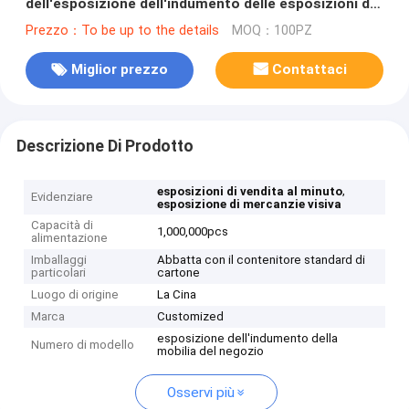
dell'esposizione dell'indumento delle esposizioni di
mercanzie di schiocco dell'abbigliamento
Prezzo：To be up to the details
MOQ：100PZ
Miglior prezzo
Contattaci
Descrizione Di Prodotto
,
esposizioni di vendita al minuto
Evidenziare
esposizione di mercanzie visiva
Capacità di
1,000,000pcs
alimentazione
Imballaggi
Abbatta con il contenitore standard di
particolari
cartone
Luogo di origine
La Cina
Marca
Customized
esposizione dell'indumento della
Numero di modello
mobilia del negozio
Osservi più