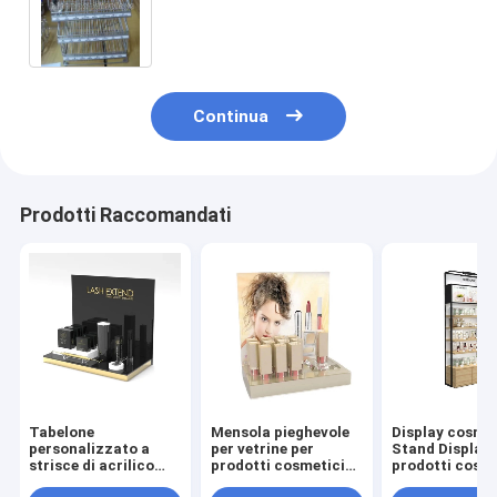
spezia riveste il ripiano
Continua
Prodotti Raccomandati
Tabelone
Mensola pieghevole
Display cosme
personalizzato a
per vetrine per
Stand Display 
strisce di acrilico
prodotti cosmetici
prodotti cosme
nero con display a
Pavimenti per negozi
personalizzati