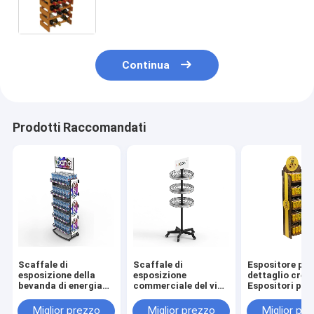
pubblicità su ordinazione di vendita
al dettaglio
Continua
Prodotti Raccomandati
Scaffale di
Scaffale di
Espositore per 
esposizione della
esposizione
dettaglio crea
bevanda di energia
commerciale del vino
Espositori per
del mostro di
della fila del
merchandising
scaffale della
pavimento 3 del giro
enoteche a 5 liv
Miglior prezzo
Miglior prezzo
Miglior pr