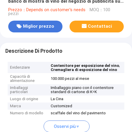
banco di mostra di vino del negozio di pubblicità su
ordinazione di vendita al dettaglio
Prezzo：Depends on customer's needs
MOQ：100
pezzi
Miglior prezzo
Contattaci
Descrizione Di Prodotto
,
Contenitore per esposizione del vino
Evidenziare
Cremagliera di esposizione del vino
Capacità di
100.000 pezzi al mese
alimentazione
Imballaggi
Imballaggio piano con il contenitore
particolari
standard di cartone di K=K
Luogo di origine
La Cina
Marca
Customized
Numero di modello
scaffale del vino del pavimento
Osservi più