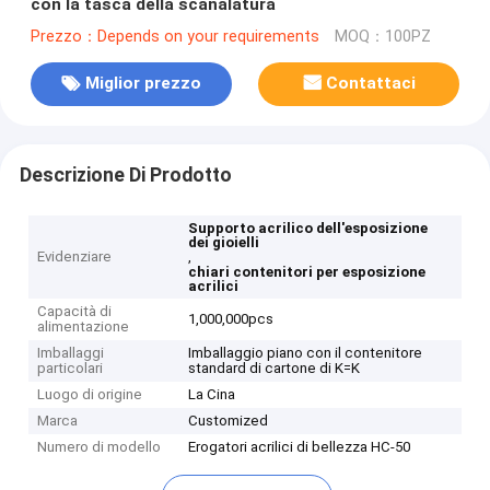
con la tasca della scanalatura
Prezzo：Depends on your requirements
MOQ：100PZ
Miglior prezzo
Contattaci
Descrizione Di Prodotto
Supporto acrilico dell'esposizione
dei gioielli
Evidenziare
,
chiari contenitori per esposizione
acrilici
Capacità di
1,000,000pcs
alimentazione
Imballaggi
Imballaggio piano con il contenitore
particolari
standard di cartone di K=K
Luogo di origine
La Cina
Marca
Customized
Numero di modello
Erogatori acrilici di bellezza HC-50