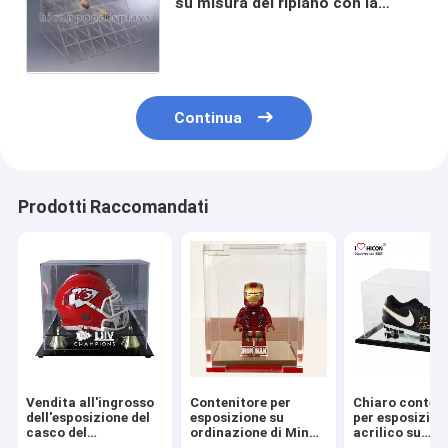
su misura del ripiano con la
tasca della scanalatura
Continua
Prodotti Raccomandati
Vendita all'ingrosso
Contenitore per
Chiaro conten
dell'esposizione del
esposizione su
per esposizion
casco del
ordinazione di Minfig
acrilico su
contenitore per
del contenitore per
ordinazione