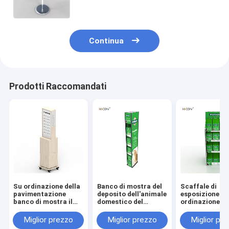
dettaglio dell'esposizione di
condizione del pavimento
Continua
Prodotti Raccomandati
Su ordinazione della
Banco di mostra del
Scaffale di
pavimentazione
deposito dell'animale
esposizione su
banco di mostra il
domestico del
ordinazione de
banco di mostra
metallo di verde del
negozio di ani
girante dei gioielli
pavimento con il
del metallo
Miglior prezzo
Miglior prezzo
Miglior pr
per vendita al
supporto di
indipendente d