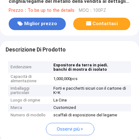
cinghia/legame del metallo della vendita al dettaglio
dell'esposizione di condizione del pavimento
Prezzo：To be up to the details
MOQ：100PZ
Miglior prezzo
Contattaci
Descrizione Di Prodotto
,
Espositore da terra in piedi
Evidenziare
banchi di mostra di isolato
Capacità di
1,000,000pcs
alimentazione
Imballaggi
Forti e pacchetti sicuri con il cartone di
particolari
K=K
Luogo di origine
La Cina
Marca
Customized
Numero di modello
scaffali di esposizione del legame
Osservi più