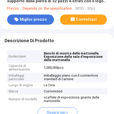
supporto della pietra di 32 pezzi 4 strati con il logo
su ordinazione di marca
Prezzo：Depends on the specification
MOQ：50pz
Miglior prezzo
Contattaci
Descrizione Di Prodotto
,
Banchi di mostra delle mattonelle
Evidenziare
Esposizione della sala d'esposizione
delle mattonelle
Capacità di
1,000,000pcs
alimentazione
Imballaggi
Imballaggio piano con il contenitore
particolari
standard di cartone
Luogo di origine
La Cina
Marca
Customized
scaffale di esposizione girante delle
Numero di modello
mattonelle
Osservi più