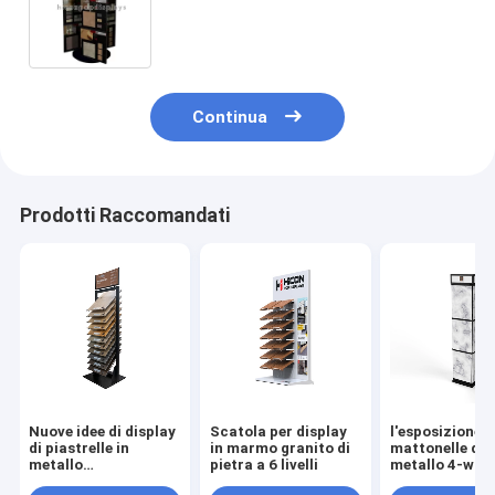
di 32 pezzi 4 strati con il logo su
ordinazione di marca
Continua
Prodotti Raccomandati
Nuove idee di display
Scatola per display
l'esposizione d
di piastrelle in
in marmo granito di
mattonelle del
metallo
pietra a 6 livelli
metallo 4-way
personalizzato
tormenta lo sc