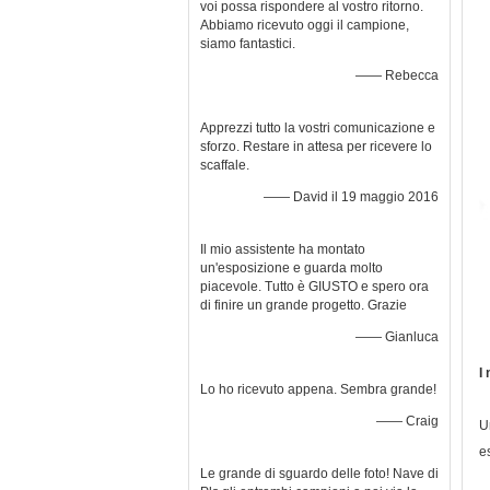
voi possa rispondere al vostro ritorno.
Abbiamo ricevuto oggi il campione,
siamo fantastici.
—— Rebecca
Apprezzi tutto la vostri comunicazione e
sforzo. Restare in attesa per ricevere lo
scaffale.
—— David il 19 maggio 2016
Il mio assistente ha montato
un'esposizione e guarda molto
piacevole. Tutto è GIUSTO e spero ora
di finire un grande progetto. Grazie
—— Gianluca
I
Lo ho ricevuto appena. Sembra grande!
—— Craig
U
e
Le grande di sguardo delle foto! Nave di