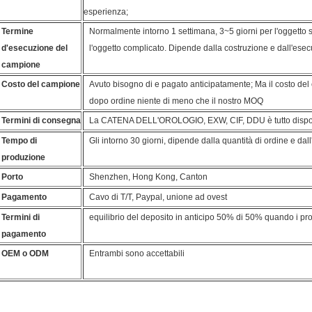
esperienza;
Termine
Normalmente intorno 1 settimana, 3~5 giorni per l'oggetto 
d'esecuzione del
l'oggetto complicato. Dipende dalla costruzione e dall'esec
campione
Costo del campione
Avuto bisogno di e pagato anticipatamente; Ma il costo de
dopo ordine niente di meno che il nostro MOQ
Termini di consegna
La CATENA DELL'OROLOGIO, EXW, CIF, DDU è tutto dispon
Tempo di
Gli intorno 30 giorni, dipende dalla quantità di ordine e dal
produzione
Porto
Shenzhen, Hong Kong, Canton
Pagamento
Cavo di T/T, Paypal, unione ad ovest
Termini di
equilibrio del deposito in anticipo 50% di 50% quando i prod
pagamento
OEM o ODM
Entrambi sono accettabili