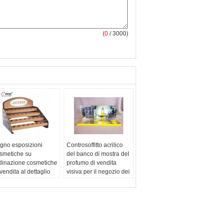
(
0
/ 3000)
gno esposizioni
Controsoffitto acrilico
smetiche su
del banco di mostra del
dinazione cosmetiche
profumo di vendita
 vendita al dettaglio
visiva per il negozio dei
l banco di mostra di 4
cosmetici
ati per olio
Articolo no.:
Banco di
senziale
mostra acrilico del
ticolo no.:
banco di
profumo
stra dell'olio
Materiale:
Metallo,