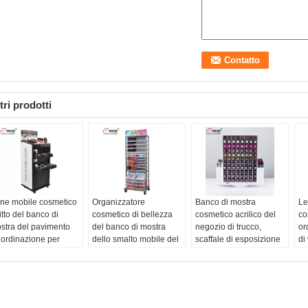
tri prodotti
ne mobile cosmetico
Organizzatore
Banco di mostra
Le
itto del banco di
cosmetico di bellezza
cosmetico acrilico del
co
stra del pavimento
del banco di mostra
negozio di trucco,
or
 ordinazione per
dello smalto mobile del
scaffale di esposizione
di
ndita al dettaglio del
metallo chiaro
bidirezionale girante
de
nto di vendita
Articolo no.:
Banco di
del rossetto
str
ticolo no.:
mostra cosmetico del
Articolo no.:
Scaffale di
es
posizione cosmetica
metallo
esposizione acrilico del
Ar
l pavimento al minuto
Stile:
Pavimentazione
rossetto
mo