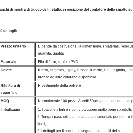
anchi di mostra di trucco del metallo, esposizione del contatore dello smalto s
iù dettagli:
Prezzo unitario
Dipende da costruzione, la dimensione, i materiali, l'esecuzio
quantità, qualità
Materiale
Filo di ferro, strato e PVC
Colore
Il nero, l'argento, il grey, il rosso, il verde, il blu, il giallo, il
bronzo ed altro colorano disponibile
Rifinitura di
Rivestimento della polvere
superficie
MOQ
Normalmente 100 pezzi; Accetti 50pcs per alcuni ordini di 
Imballaggio
1. I pacchetti forti e sicuri proteggono molto bene i prodotti;
2. Tenga i pacchetti piani e abbatta o smontato per ridurre il 
clienti;
3. I dettagli per il pacchetto seguono i requisiti del cliente 