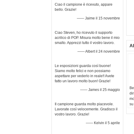
Ciao il campione è ricevuto, appare
bello. Grazie!
—— Jaime il 15 novembre
Ciao Steven, ho ricevuto il supporto
acrilico di POP. Misura molto bene il mio
smalto. Apprezzi tutto il vostro lavoro.
Al
—— Albert il 24 novembre
Le esposizioni guarda così buone!
Siamo molto felici e non possiamo
aspettare per vederlo in reale!! Avete
fatto un lavoro molto buon! Grazie!
Be
—— James il 25 maggio
dir
mo
Il campione guarda molto piacevole.
su
Lavorate così velocemente. Gradisco il
ve
vostro lavoro. Grazie!
pu
Ar
—— Kelvin il 5 aprile
Es
de