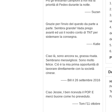
Pls gli entrambi campioni a noi via la
1
priorità di Fedex durante la notte.
2
—— Suzan
3
v
Grazie per l'invio del questo da parte a
4
parte. Sembra grande! Vada prego
avanti ed usi il nostro conto di TNT per
d
sistemare la consegna.
d
—— Katie
5
6
Ciao là, sono ancora su, grassa risata.
P
Sembrano meravigliosi. Sono molto
felice. Ciò è la mia prima opportunità di
lavorare direttamente con la società
De
cinese.
—— Bill il 26 settembre 2016
H
P
T
Ciao Jessie, I ben ricevuta il POP. E
merci buone come ho preveduto.
F
—— Tom l'11 ottobre