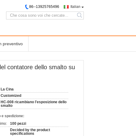
86--13925765496
Italian
search
n preventivo
del contatore dello smalto su
La Cina
Customized
HC-008 ricambiano l'esposizione dello
smalto
 e spedizione:
nimo:
100 pezzi
Decided by the product
specifications