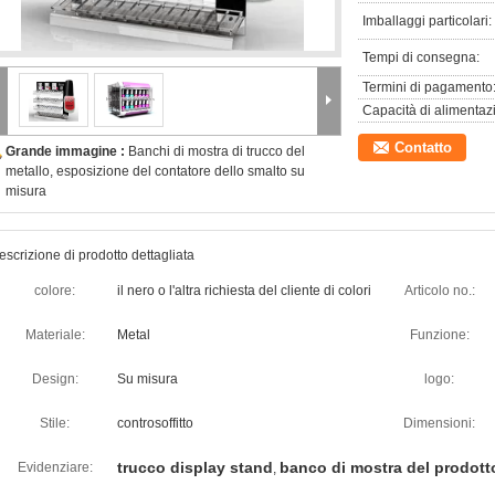
Imballaggi particolari:
Tempi di consegna:
Termini di pagamento
Capacità di alimentaz
Contatto
Grande immagine :
Banchi di mostra di trucco del
metallo, esposizione del contatore dello smalto su
misura
escrizione di prodotto dettagliata
colore:
il nero o l'altra richiesta del cliente di colori
Articolo no.:
Materiale:
Metal
Funzione:
Design:
Su misura
logo:
Stile:
controsoffitto
Dimensioni:
trucco display stand
banco di mostra del prodotto
Evidenziare:
,