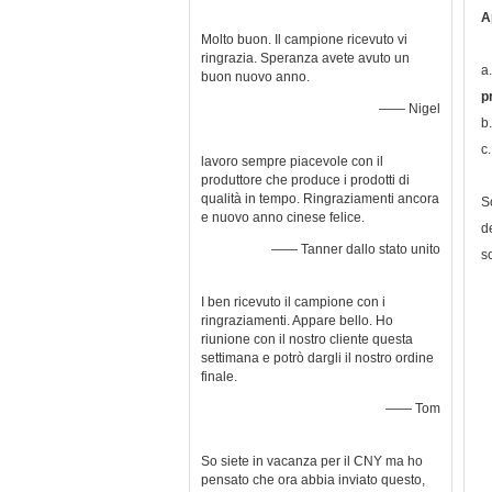
A
Molto buon. Il campione ricevuto vi
ringrazia. Speranza avete avuto un
a
buon nuovo anno.
p
—— Nigel
b
c
lavoro sempre piacevole con il
produttore che produce i prodotti di
qualità in tempo. Ringraziamenti ancora
S
e nuovo anno cinese felice.
d
—— Tanner dallo stato unito
s
I ben ricevuto il campione con i
ringraziamenti. Appare bello. Ho
riunione con il nostro cliente questa
settimana e potrò dargli il nostro ordine
finale.
—— Tom
So siete in vacanza per il CNY ma ho
pensato che ora abbia inviato questo,