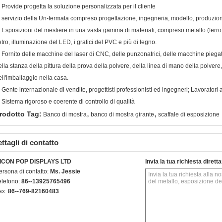
. Provide progetta la soluzione personalizzata per il cliente
. servizio della Un-fermata compreso progettazione, ingegneria, modello, produzione, 
. Esposizioni del mestiere in una vasta gamma di materiali, compreso metallo (ferro, 
etro, illuminazione del LED, i grafici del PVC e più di legno.
. Fornito delle macchine del laser di CNC, delle punzonatrici, delle macchine piegatubi
ella stanza della pittura della prova della polvere, della linea di mano della polve
ell'imballaggio nella casa.
. Gente internazionale di vendite, progettisti professionisti ed ingegneri; Lavoratori a
. Sistema rigoroso e coerente di controllo di qualità
,
,
rodotto Tag:
Banco di mostra
banco di mostra girante
scaffale di esposizione
ttagli di contatto
ICON POP DISPLAYS LTD
Invia la tua richiesta diret
ersona di contatto:
Ms. Jessie
elefono:
86--13925765496
ax:
86--769-82160483