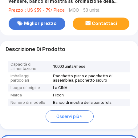
vendere, banco di mostra su ordinazione della
pantofola del pavimento
Prezzo：US $59 - 79/ Piece
MOQ：50 unità
Miglior prezzo
Contattaci
Descrizione Di Prodotto
Capacità di
10000 unità/mese
alimentazione
Imballaggi
Pacchetto piano o pacchetto di
particolari
assemblea, pacchetto sicuro
Luogo di origine
La CINA
Marca
Hicon
Numero di modello
Banco di mostra della pantofola
Osservi più