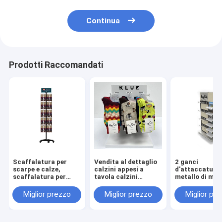
Continua
Prodotti Raccomandati
Scaffalatura per
Vendita al dettaglio
2 ganci
scarpe e calze,
calzini appesi a
d'attaccatura 
scaffalatura per
tavola calzini
metallo di mo
calze e calze, a
espositivi
accantona i ca
doppio lato, con
personalizzati 3
felici visualizz
Miglior prezzo
Miglior prezzo
Miglior pr
ganci staccabili
perni per negozio
supporto dello
scaffale per il
negozio