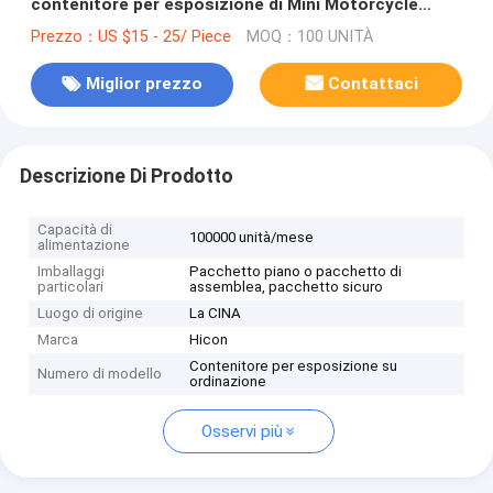
contenitore per esposizione di Mini Motorcycle
Helmet Clear Acrylic
Prezzo：US $15 - 25/ Piece
MOQ：100 UNITÀ
Miglior prezzo
Contattaci
Descrizione Di Prodotto
Capacità di
100000 unità/mese
alimentazione
Imballaggi
Pacchetto piano o pacchetto di
particolari
assemblea, pacchetto sicuro
Luogo di origine
La CINA
Marca
Hicon
Contenitore per esposizione su
Numero di modello
ordinazione
Osservi più