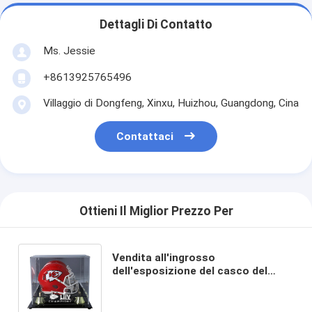
Dettagli Di Contatto
Ms. Jessie
+8613925765496
Villaggio di Dongfeng, Xinxu, Huizhou, Guangdong, Cina
Contattaci
Ottieni Il Miglior Prezzo Per
Vendita all'ingrosso
dell'esposizione del casco del
contenitore per esposizione di
Mini Motorcycle Helmet Clear
Acrylic