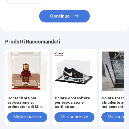
Continua
Prodotti Raccomandati
Contenitore per
Chiaro contenitore
Colore traspa
esposizione su
per esposizione
chiudente acri
ordinazione di Minfig
acrilico su
indipendente d
del contenitore per
ordinazione
contenitore pe
esposizione acrilico
antipolvere delle
esposizione di
Miglior prezzo
Miglior prezzo
Miglior pr
per Lego Minifigures
scarpe della scarpa
Sunglass
da tennis di calcio
promozionale