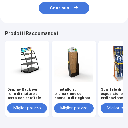
Continua
Prodotti Raccomandati
Display Rack per
Il metallo su
Scaffale di
l'olio di motore a
ordinazione del
esposizione su
terra con scaffale di
pannello di Pegboard
ordinazione de
metallo
aggancia il banco di
lama di
mostra protettivo
tergicristallo
Miglior prezzo
Miglior prezzo
Miglior pr
del guanto della
di mostra del
sicurezza
tergicristallo 
metallo del
pavimento