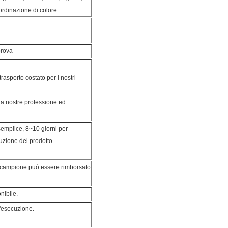
u ordinazione di colore
prova
trasporto costato per i nostri
e la nostre professione ed
semplice, 8~10 giorni per
uzione del prodotto.
l campione può essere rimborsato
ibile.
l'esecuzione.