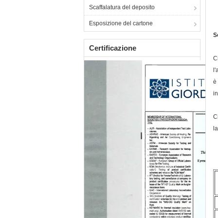
Scaffalatura del deposito
Esposizione del cartone
S
Certificazione
C
l
è
in
C
l