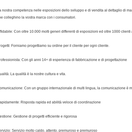
a nostra competenza nelle esposizioni dello sviluppo e di vendita al dettaglio di marc
he colleghino la vostra marca con i consumatori.
ffidabile: Con oltre 10.000 molti generi differenti di esposizioni ed oltre 1000 client
rogetti: Forniamo progettiamo su ordine per il cliente per ogni cliente.
rofessionista: Con gli anni 14+ di esperienza di fabbricazione e di progettazione
alità: La qualità è la nostre cultura e vita.
omunicazione: Con un gruppo internazionale di multi lingua, la comunicazione è molto
apidamente: Risposta rapida ed abilità veloce di coordinazione
estione: Gestione di progetti efficiente e rigorosa
ervizio: Servizio molto caldo, attento, premuroso e premuroso