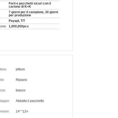
Forti e pacchetti sicuri con il
cartone di K=K
7 giorni per il campione, 30 giorni
per produzione
:
Payapl, T/T
ione:
1,000,000pcs
itura:
pittura
ile:
Ripiano
lore:
bianco
laggio:
Abbatta il pacchetto
nsioni:
14" *12»