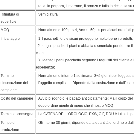
rosa, la porpora, il marrone, il bronzo e tutta la richiesta s
Rifinitura di
Verniciatura
superficie
MOQ
Normalmente 100 pezzi; Accetti 50pcs per alcuni ordini di 
Imballaggio
1. I pacchetti forti e sicuri proteggono molto bene i prodotti;
2. tenga i pacchetti piani e abbatta o smontato per ridurre il 
clienti;
3. I dettagli per il pacchetto seguono i requisiti del cliente 
esperienza;
Termine
Normalmente intorno 1 settimana, 3~5 giorni per l'oggetto 
d'esecuzione del
l'oggetto complicato. Dipende dalla costruzione e dall'esec
campione
Costo del campione
Avuto bisogno di e pagato anticipatamente; Ma il costo de
dopo ordine niente di meno che il nostro MOQ
Termini di consegna
La CATENA DELL'OROLOGIO, EXW, CIF, DDU è tutto dispon
Tempo di
Gli intorno 30 giorni, dipende dalla quantità di ordine e dal
produzione