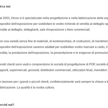
irca noi:
al 2003, Hicon si è specializzato nella progettazione e nella fabbricazione delle esp
ispositivi dell'esposizione per soddisfare le vostre richieste di vendita al dettaglio s
endite al dettaglio, dettaglianti, sale d'esposizione o fiere commerciali.
on una varietà senza fine di materiali, di workmanships, di costruzioni, di rivestiment
ispositivi dell'esposizione saranno adattati per soddisfare vostro marcare a caldo, il p
endita, la prestazione dell'esposizione, la presentazione e le esigenze di promozio
 nostri clienti sono vasti e comprendono le società di progettazione di POP, società 
pporti, supermercati, grossisti, distributori commerciali, utilizzatori finali, rivenditori
e lavorare per i grandi o piccoli clienti, confidenzialmente sarà sempre la chiave a 
abbricazione. La qualità è la nostra cultura.
erché noi?