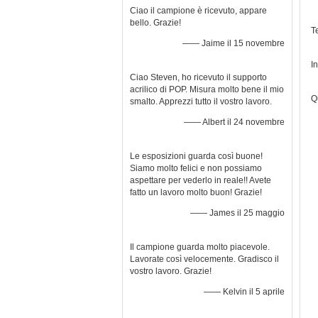
Ciao il campione è ricevuto, appare
bello. Grazie!
T
—— Jaime il 15 novembre
I
Ciao Steven, ho ricevuto il supporto
acrilico di POP. Misura molto bene il mio
Q
smalto. Apprezzi tutto il vostro lavoro.
—— Albert il 24 novembre
Le esposizioni guarda così buone!
Siamo molto felici e non possiamo
aspettare per vederlo in reale!! Avete
fatto un lavoro molto buon! Grazie!
—— James il 25 maggio
Il campione guarda molto piacevole.
Lavorate così velocemente. Gradisco il
vostro lavoro. Grazie!
—— Kelvin il 5 aprile