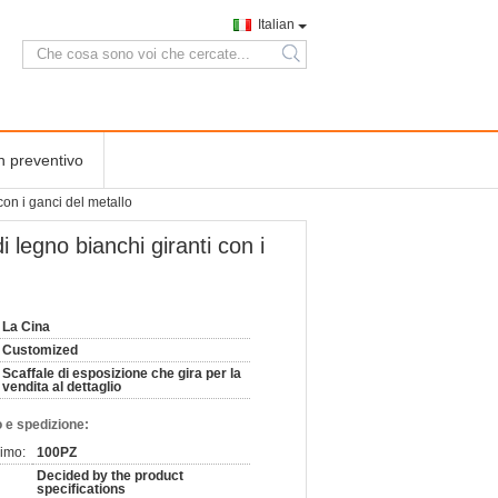
Italian
search
n preventivo
con i ganci del metallo
i legno bianchi giranti con i
La Cina
Customized
Scaffale di esposizione che gira per la
vendita al dettaglio
 e spedizione:
nimo:
100PZ
Decided by the product
specifications