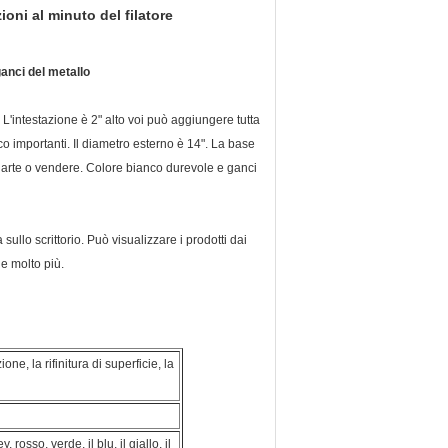
ioni al minuto del filatore
ganci del metallo
 L'intestazione è 2" alto voi può aggiungere tutta
poco importanti. Il diametro esterno è 14". La base
ù arte o vendere. Colore bianco durevole e ganci
ullo scrittorio. Può visualizzare i prodotti dai
 e molto più.
ne, la rifinitura di superficie, la
rosso, verde, il blu, il giallo, il