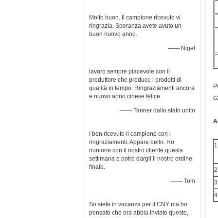
Molto buon. Il campione ricevuto vi
ringrazia. Speranza avete avuto un
buon nuovo anno.
—— Nigel
lavoro sempre piacevole con il
produttore che produce i prodotti di
P
qualità in tempo. Ringraziamenti ancora
e nuovo anno cinese felice.
c
—— Tanner dallo stato unito
A
I ben ricevuto il campione con i
ringraziamenti. Appare bello. Ho
1
riunione con il nostro cliente questa
settimana e potrò dargli il nostro ordine
finale.
2
—— Tom
3
4
So siete in vacanza per il CNY ma ho
pensato che ora abbia inviato questo,