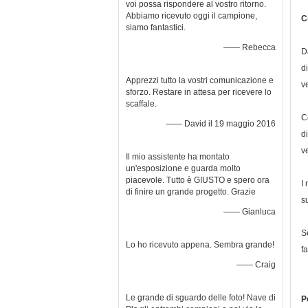
voi possa rispondere al vostro ritorno.
Abbiamo ricevuto oggi il campione,
C
siamo fantastici.
—— Rebecca
D
d
Apprezzi tutto la vostri comunicazione e
v
sforzo. Restare in attesa per ricevere lo
scaffale.
C
—— David il 19 maggio 2016
d
v
Il mio assistente ha montato
un'esposizione e guarda molto
piacevole. Tutto è GIUSTO e spero ora
I
di finire un grande progetto. Grazie
su
—— Gianluca
S
Lo ho ricevuto appena. Sembra grande!
f
—— Craig
Le grande di sguardo delle foto! Nave di
P