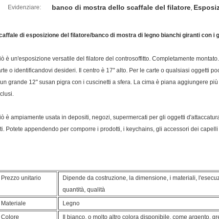
banco di mostra dello scaffale del filatore
Esposiz
Evidenziare:
,
caffale di esposizione del filatore/banco di mostra di legno bianchi giranti con i 
iò è un'esposizione versatile del filatore del controsoffitto. Completamente montato.
'arte o identificandovi desideri. Il centro è 17" alto. Per le carte o qualsiasi oggetti 
 un grande 12" susan pigra con i cuscinetti a sfera. La cima è piana aggiungere pi
clusi.
iò è ampiamente usata in depositi, negozi, supermercati per gli oggetti d'attaccatura s
ati. Potete appendendo per comporre i prodotti, i keychains, gli accessori dei capelli
Prezzo unitario
Dipende da costruzione, la dimensione, i materiali, l'esecuzio
quantità, qualità
Materiale
Legno
Colore
Il bianco, o molto altro colora disponibile, come argento, grey, 