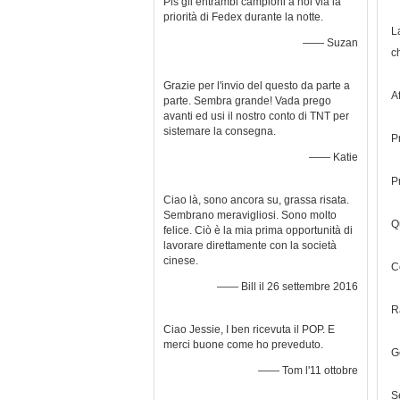
Pls gli entrambi campioni a noi via la
priorità di Fedex durante la notte.
L
—— Suzan
c
Grazie per l'invio del questo da parte a
A
parte. Sembra grande! Vada prego
avanti ed usi il nostro conto di TNT per
sistemare la consegna.
P
—— Katie
P
Ciao là, sono ancora su, grassa risata.
Sembrano meravigliosi. Sono molto
Qu
felice. Ciò è la mia prima opportunità di
lavorare direttamente con la società
cinese.
C
—— Bill il 26 settembre 2016
R
Ciao Jessie, I ben ricevuta il POP. E
merci buone come ho preveduto.
G
—— Tom l'11 ottobre
S