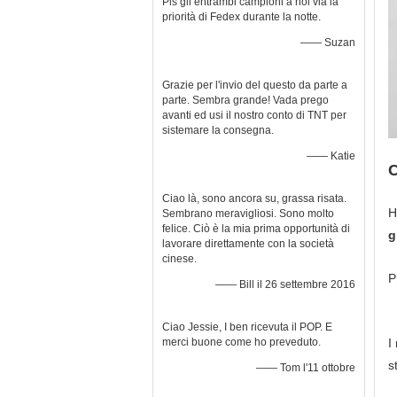
Pls gli entrambi campioni a noi via la
priorità di Fedex durante la notte.
—— Suzan
Grazie per l'invio del questo da parte a
parte. Sembra grande! Vada prego
avanti ed usi il nostro conto di TNT per
sistemare la consegna.
—— Katie
C
Ciao là, sono ancora su, grassa risata.
H
Sembrano meravigliosi. Sono molto
felice. Ciò è la mia prima opportunità di
g
lavorare direttamente con la società
cinese.
P
—— Bill il 26 settembre 2016
Ciao Jessie, I ben ricevuta il POP. E
merci buone come ho preveduto.
I
s
—— Tom l'11 ottobre