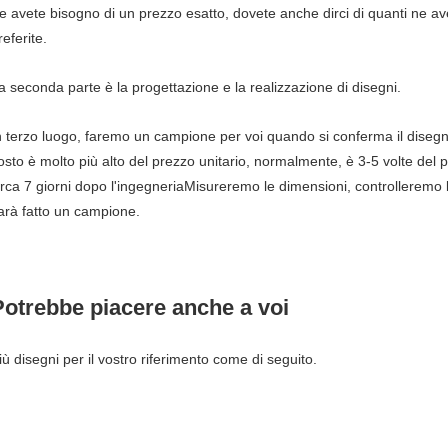
e avete bisogno di un prezzo esatto, dovete anche dirci di quanti ne av
referite.
a seconda parte è la progettazione e la realizzazione di disegni.
n terzo luogo, faremo un campione per voi quando si conferma il disegno
osto è molto più alto del prezzo unitario, normalmente, è 3-5 volte del 
irca 7 giorni dopo l'ingegneriaMisureremo le dimensioni, controlleremo 
arà fatto un campione.
Potrebbe piacere anche a voi
iù disegni per il vostro riferimento come di seguito.