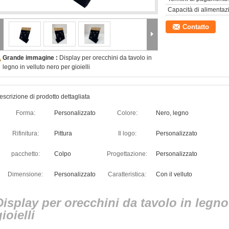
Capacità di alimentaz
Contatto
Grande immagine :
Display per orecchini da tavolo in
legno in velluto nero per gioielli
escrizione di prodotto dettagliata
Forma:
Personalizzato
Colore:
Nero, legno
Rifinitura:
Pittura
Il logo:
Personalizzato
pacchetto:
Colpo
Progettazione:
Personalizzato
Dimensione:
Personalizzato
Caratteristica:
Con il velluto
Display per orecchini da tavolo in legno
ioielli