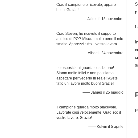
S
Ciao il campione è ricevuto, appare
bello. Grazie!
p
—— Jaime il 15 novembre
L
Ciao Steven, ho ricevuto il supporto
acrilico di POP. Misura molto bene il mio
I
smalto. Apprezzi tutto il vostro lavoro.
c
—— Albert il 24 novembre
c
s
Le esposizioni guarda così buone!
Siamo molto felici e non possiamo
aspettare per vederlo in reale!! Avete
fatto un lavoro molto buon! Grazie!
—— James il 25 maggio
Il campione guarda molto piacevole.
P
Lavorate così velocemente. Gradisco il
vostro lavoro. Grazie!
—— Kelvin il 5 aprile