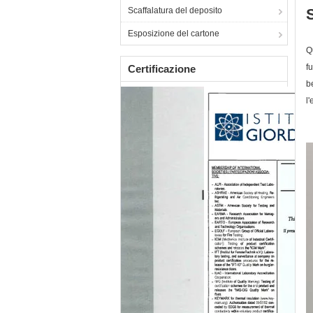
Scaffalatura del deposito
S
Esposizione del cartone
Q
f
Certificazione
b
l