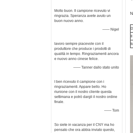
Molto buon. Il campione ricevuto vi
N
ringrazia. Speranza avete avuto un
buon nuovo anno.
D
—— Nigel
I
lavoro sempre piacevole con il
M
produttore che produce i prodotti di
qualità in tempo. Ringraziamenti ancora
e nuovo anno cinese felice.
—— Tanner dallo stato unito
I ben ricevuto il campione con i
ringraziamenti. Appare bello. Ho
riunione con il nostro cliente questa
settimana e potrò dargli il nostro ordine
finale.
—— Tom
So siete in vacanza per il CNY ma ho
pensato che ora abbia inviato questo,