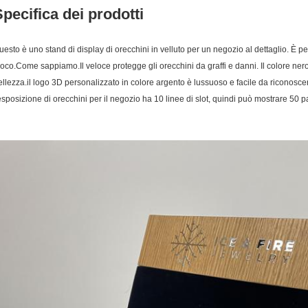
pecifica dei prodotti
uesto è uno stand di display di orecchini in velluto per un negozio al dettaglio. È pe
uoco.Come sappiamo.Il veloce protegge gli orecchini da graffi e danni. Il colore nero f
ellezza.il logo 3D personalizzato in colore argento è lussuoso e facile da riconosc
'esposizione di orecchini per il negozio ha 10 linee di slot, quindi può mostrare 50 p