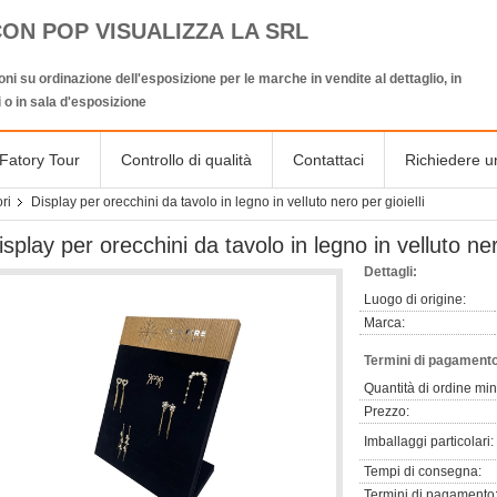
CON POP VISUALIZZA LA SRL
oni su ordinazione dell'esposizione per le marche in vendite al dettaglio, in
 o in sala d'esposizione
Fatory Tour
Controllo di qualità
Contattaci
Richiedere u
ri
Display per orecchini da tavolo in legno in velluto nero per gioielli
isplay per orecchini da tavolo in legno in velluto nero
Dettagli:
Luogo di origine:
Marca:
Termini di pagamento
Quantità di ordine mi
Prezzo:
Imballaggi particolari:
Tempi di consegna:
Termini di pagamento