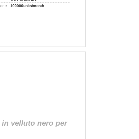
ione:
100000units/month
 in velluto nero per