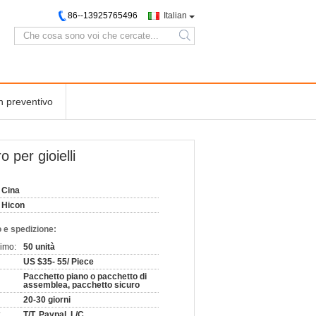
86--13925765496
Italian
search
n preventivo
 per gioielli
Cina
Hicon
 e spedizione:
nimo:
50 unità
US $35- 55/ Piece
Pacchetto piano o pacchetto di
assemblea, pacchetto sicuro
20-30 giorni
:
T/T, Paypal, L/C